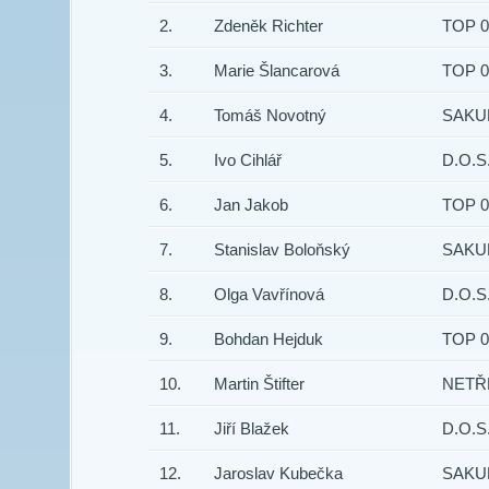
2.
Zdeněk Richter
TOP 0
3.
Marie Šlancarová
TOP 0
4.
Tomáš Novotný
SAKU
5.
Ivo Cihlář
D.O.S.
6.
Jan Jakob
TOP 0
7.
Stanislav Boloňský
SAKU
8.
Olga Vavřínová
D.O.S.
9.
Bohdan Hejduk
TOP 0
10.
Martin Štifter
NETŘ
11.
Jiří Blažek
D.O.S.
12.
Jaroslav Kubečka
SAKU