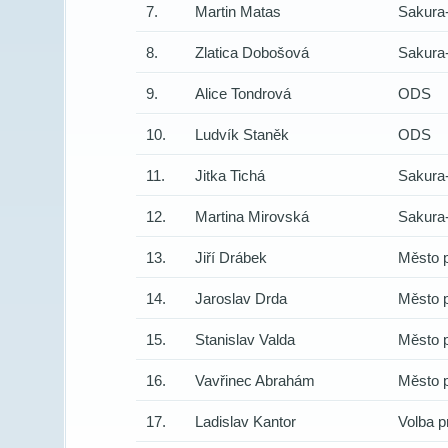
7.
Martin Matas
Sakura
8.
Zlatica Dobošová
Sakura
9.
Alice Tondrová
ODS
10.
Ludvík Staněk
ODS
11.
Jitka Tichá
Sakura
12.
Martina Mirovská
Sakura
13.
Jiří Drábek
Město p
14.
Jaroslav Drda
Město p
15.
Stanislav Valda
Město p
16.
Vavřinec Abrahám
Město p
17.
Ladislav Kantor
Volba p