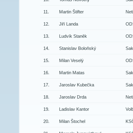
11.
Martin Štifter
Net
12.
Jiří Landa
OD
13.
Ludvík Staněk
OD
14.
Stanislav Boloňský
Sak
15.
Milan Veselý
OD
16.
Martin Matas
Sak
17.
Jaroslav Kubečka
Sak
18.
Jaroslav Drda
Net
19.
Ladislav Kantor
Vol
20.
Milan Štochel
KS