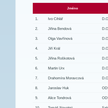
Jméno
1.
Ivo Cihlář
D.O
2.
Jiřina Bendová
D.O
3.
Olga Vavřínová
D.O
4.
Jiří Král
D.O
5.
Jiřina Roškotová
D.O
6.
Martin Urx
D.O
7.
Drahomíra Moravcová
D.O
8.
Jaroslav Huk
OD
9.
Alice Tondrová
OD
10.
Tomáš Novotný
Sak