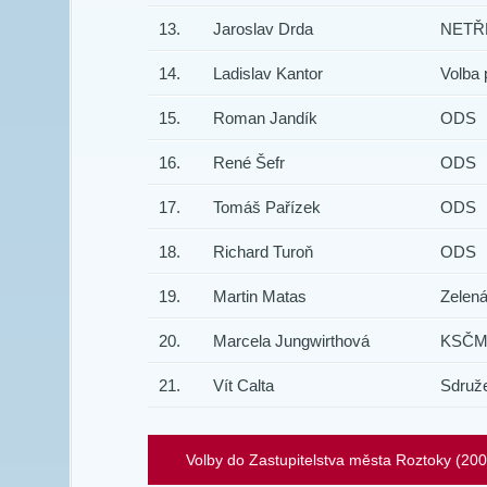
13.
Jaroslav Drda
NETŘ
14.
Ladislav Kantor
Volba 
15.
Roman Jandík
ODS
16.
René Šefr
ODS
17.
Tomáš Pařízek
ODS
18.
Richard Turoň
ODS
19.
Martin Matas
Zelená
20.
Marcela Jungwirthová
KSČ
21.
Vít Calta
Sdruž
Volby do Zastupitelstva města Roztoky (20