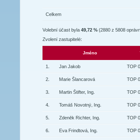
Celkem
Volební účast byla
49,72 %
(2880 z 5808 oprávn
Zvolení zastupitelé:
Jméno
1.
Jan Jakob
TOP 09
2.
Marie Šlancarová
TOP 09
3.
Martin Štifter, Ing.
TOP 09
4.
Tomáš Novotný, Ing.
TOP 09
5.
Zdeněk Richter, Ing.
TOP 09
6.
Eva Frindtová, Ing.
TOP 09