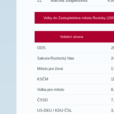
21.
Marcela Jungwirthová
KS
Volby do Zastupitelstva města Roztoky (20
Volební strana
ODS
2
Sakura-Roztocký hlas
2
Město pro život
1
KSČM
1
Volba pro město
8
ČSSD
7
US-DEU / KDU-ČSL
3