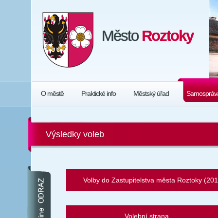
Město
Roztoky
O městě
Praktické info
Městský úřad
Samospráv
Výsledky voleb
Volby do Zastupitelstva města Roztoky (201
Volební strana