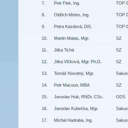
7.
Petr Flek, Ing.
TOP 09
8.
Oldřich Mirtes, Ing.
TOP 09
9.
Petra Kazdová, DiS.
TOP 09
10.
Martin Matas, Mgr.
SZ
11.
Jitka Tichá
SZ
12.
Jitka Vlčková, Mgr. Ph.D.
SZ
13.
Tomáš Novotný, Mgr.
Sakura
14.
Petr Macoun, MBA
SZ
15.
Jaroslav Huk, RNDr. CSc.
ODS
16.
Jaroslav Kubečka, Mgr.
Sakura
17.
Michal Hadraba, Ing.
Sakura