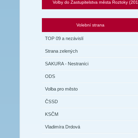
Volby do Zastupitelstva města Roztoky (201
Volební strana
TOP 09 a nezávislí
Strana zelených
SAKURA - Nestraníci
ODS
Volba pro město
ČSSD
KSČM
Vladimíra Drdová