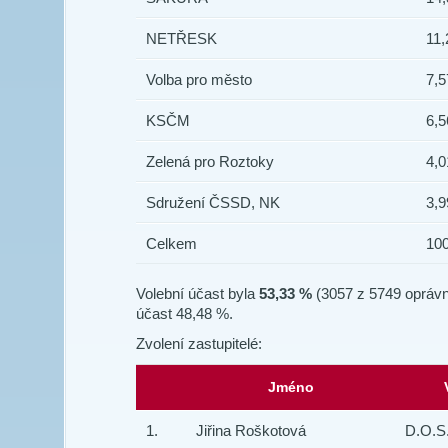
NETŘESK
11,
Volba pro město
7,5
KSČM
6,5
Zelená pro Roztoky
4,0
Sdružení ČSSD, NK
3,9
Celkem
100
Volební účast byla
53,33 %
(3057 z 5749 oprávn
účast 48,48 %.
Zvolení zastupitelé:
Jméno
1.
Jiřina Roškotová
D.O.S.