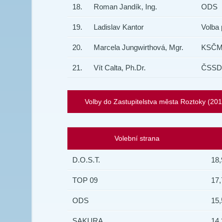
18.
Roman Jandík, Ing.
ODS
19.
Ladislav Kantor
Volba
20.
Marcela Jungwirthová, Mgr.
KSČ
21.
Vít Calta, Ph.Dr.
ČSSD
Volby do Zastupitelstva města Roztoky (20
Volební strana
D.O.S.T.
18,
TOP 09
17,
ODS
15,
SAKURA
14,