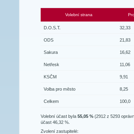
Volební strana
Pr
D.O.S.T.
32,33
ODS
21,83
Sakura
16,62
Netřesk
11,06
KSČM
9,91
Volba pro město
8,25
Celkem
100,0
Volební účast byla
55,05 %
(2912 z 5293 oprávn
účast 46,32 %.
Zvolení zastupitelé: