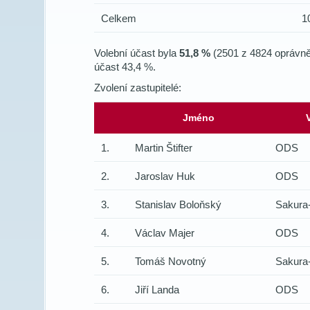
Celkem
1
Volební účast byla
51,8 %
(2501 z 4824 oprávněn
účast 43,4 %.
Zvolení zastupitelé:
Jméno
1.
Martin Štifter
ODS
2.
Jaroslav Huk
ODS
3.
Stanislav Boloňský
Sakura
4.
Václav Majer
ODS
5.
Tomáš Novotný
Sakura
6.
Jiří Landa
ODS