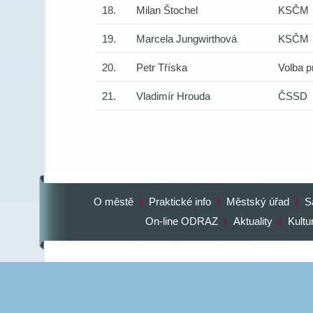
18.
Milan Štochel
KSČM
19.
Marcela Jungwirthová
KSČM
20.
Petr Tříska
Volba p
21.
Vladimír Hrouda
ČSSD
O městě
|
Praktické info
|
Městský úřad
|
S
On-line ODRAZ
|
Aktuality
|
Kultu